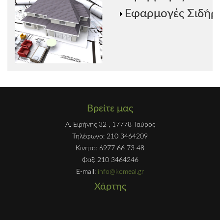
Εφαρμογές Σιδήρ
Βρείτε μας
Λ. Ειρήνης 32 , 17778 Ταύρος
Τηλέφωνο: 210 3464209
Κινητό: 6977 66 73 48
Φαξ: 210 3464246
E-mail:
info@komeal.gr
Χάρτης